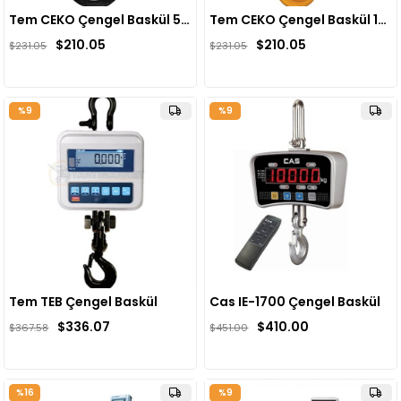
Tem CEKO Çengel Baskül 500kg-200gr
Tem CEKO Çengel Baskül 1Ton-500gr
$210.05
$210.05
$231.05
$231.05
%9
%9
Tem TEB Çengel Baskül
Cas IE-1700 Çengel Baskül
$336.07
$410.00
$367.58
$451.00
%16
%9