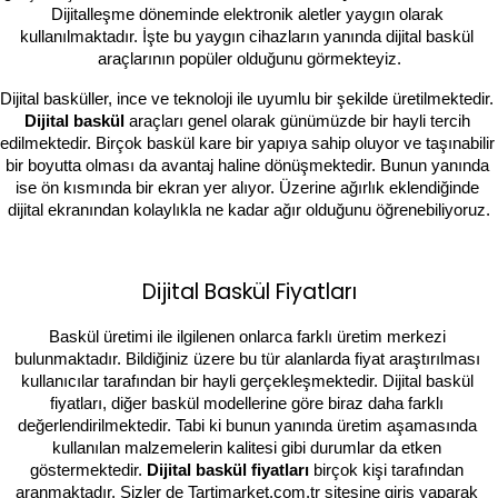
Dijitalleşme döneminde elektronik aletler yaygın olarak 
kullanılmaktadır. İşte bu yaygın cihazların yanında dijital baskül 
araçlarının popüler olduğunu görmekteyiz.
Dijital basküller, ince ve teknoloji ile uyumlu bir şekilde üretilmektedir. 
Dijital baskül 
araçları genel olarak günümüzde bir hayli tercih 
edilmektedir. Birçok baskül kare bir yapıya sahip oluyor ve taşınabilir 
bir boyutta olması da avantaj haline dönüşmektedir. Bunun yanında 
ise ön kısmında bir ekran yer alıyor. Üzerine ağırlık eklendiğinde 
dijital ekranından kolaylıkla ne kadar ağır olduğunu öğrenebiliyoruz.
Dijital Baskül Fiyatları
Baskül üretimi ile ilgilenen onlarca farklı üretim merkezi 
bulunmaktadır. Bildiğiniz üzere bu tür alanlarda fiyat araştırılması 
kullanıcılar tarafından bir hayli gerçekleşmektedir. Dijital baskül 
fiyatları, diğer baskül modellerine göre biraz daha farklı 
değerlendirilmektedir. Tabi ki bunun yanında üretim aşamasında 
kullanılan malzemelerin kalitesi gibi durumlar da etken 
göstermektedir. 
Dijital baskül fiyatları 
birçok kişi tarafından 
aranmaktadır. Sizler de Tartimarket.com.tr sitesine giriş yaparak 