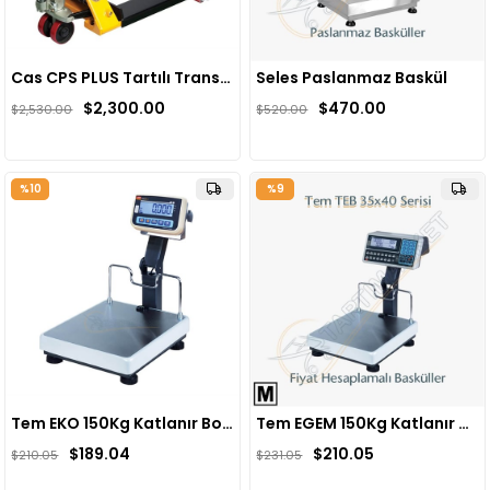
Cas CPS PLUS Tartılı Transpalet
Seles Paslanmaz Baskül
$2,300.00
$470.00
$2,530.00
$520.00
%10
%9
Tem EKO 150Kg Katlanır Boyunlu Tartım Baskülü
Tem EGEM 150Kg Katlanır Boyunlu Fiyat Hesaplamalı Baskül
$189.04
$210.05
$210.05
$231.05