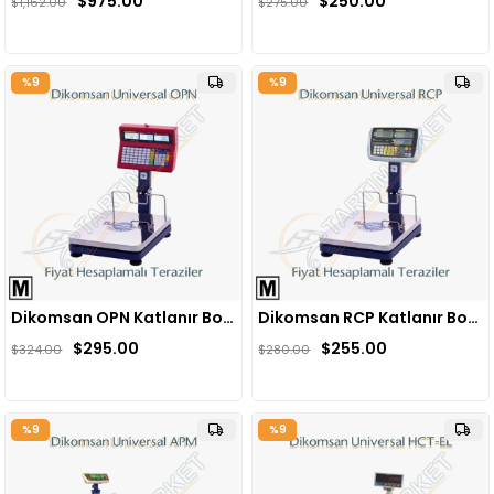
$975.00
$250.00
$1,162.00
$275.00
%9
%9
Dikomsan OPN Katlanır Boyunlu Fiyat Hesaplamalı Baskül
Dikomsan RCP Katlanır Boyunlu Fiyat Hesaplamalı Baskül
$295.00
$255.00
$324.00
$280.00
%9
%9