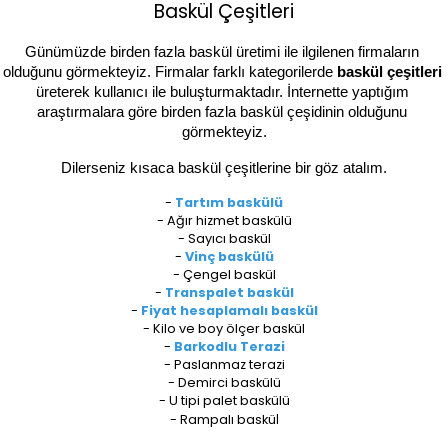
Baskül Çeşitleri
Günümüzde birden fazla baskül üretimi ile ilgilenen firmaların 
olduğunu görmekteyiz. Firmalar farklı kategorilerde 
baskül çeşitleri 
üreterek kullanıcı ile buluşturmaktadır. İnternette yaptığım 
araştırmalara göre birden fazla baskül çeşidinin olduğunu 
görmekteyiz.
Dilerseniz kısaca baskül çeşitlerine bir göz atalım.
-
Tartım baskülü
-
Ağır hizmet baskülü
-
Sayıcı baskül
-
Vinç baskülü
- Çengel baskül
-
Transpalet baskül
-
Fiyat hesaplamalı baskül
-
Kilo ve boy ölçer baskül
-
Barkodlu Terazi
-
Paslanmaz terazi
-
Demirci baskülü
-
U tipi palet baskülü
-
Rampalı baskü
l