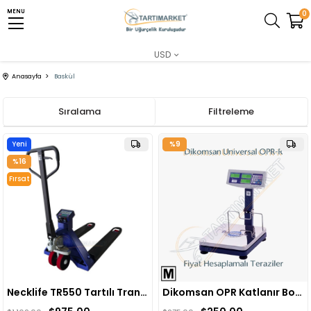
MENU
MENU
0
USD
Anasayfa
Baskül
Sıralama
Filtreleme
Yeni
%9
Ürün
%16
Fırsat
Ürünü
Necklife TR550 Tartılı Transpalet Baskül
Dikomsan OPR Katlanır Boyunlu Fiyat Hesaplamalı Baskül