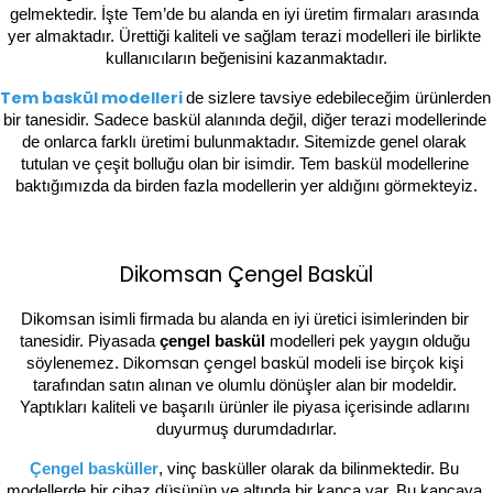
gelmektedir. İşte Tem’de bu alanda en iyi üretim firmaları arasında 
yer almaktadır. Ürettiği kaliteli ve sağlam terazi modelleri ile birlikte 
kullanıcıların beğenisini kazanmaktadır.
Tem baskül modelleri
de sizlere tavsiye edebileceğim ürünlerden 
bir tanesidir. Sadece baskül alanında değil, diğer terazi modellerinde 
de onlarca farklı üretimi bulunmaktadır. Sitemizde genel olarak 
tutulan ve çeşit bolluğu olan bir isimdir. Tem baskül modellerine 
baktığımızda da birden fazla modellerin yer aldığını görmekteyiz.
Dikomsan Çengel Baskül
Dikomsan isimli firmada bu alanda en iyi üretici isimlerinden bir 
tanesidir. Piyasada 
çengel baskül 
modelleri pek yaygın olduğu 
Dikomsan çengel baskül
söylenemez. 
modeli ise birçok kişi 
tarafından satın alınan ve olumlu dönüşler alan bir modeldir. 
Yaptıkları kaliteli ve başarılı ürünler ile piyasa içerisinde adlarını 
duyurmuş durumdadırlar.
Çengel basküller
, vinç basküller olarak da bilinmektedir. Bu 
modellerde bir cihaz düşünün ve altında bir kanca var. Bu kancaya 