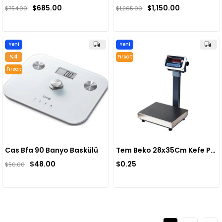
$685.00
$1,150.00
$754.00
$1,265.00
Yeni
Yeni
Ürün
Ürün
%4
Fırsat
Ürünü
Fırsat
Ürünü
Cas Bfa 90 Banyo Baskülü
Tem Beko 28x35Cm Kefe Paslanmaz Baskül
$48.00
$0.25
$50.00