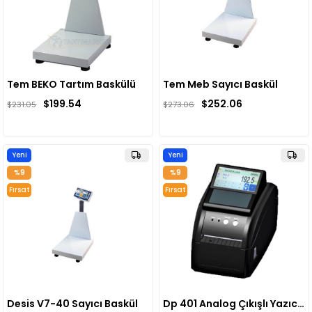
Tem BEKO Tartım Baskülü
Tem Meb Sayıcı Baskül
$199.54
$252.06
$231.05
$273.06
Yeni
Yeni
Ürün
Ürün
%9
%9
Fırsat
Fırsat
Ürünü
Ürünü
Desis V7-40 Sayıcı Baskül
Dp 401 Analog Çıkışlı Yazıcılı Baskül