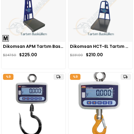
Dikomsan APM Tartım Baskülü
Dikomsan HCT-EL Tartım Baskülü
$225.00
$210.00
$247.50
$231.00
%9
%9