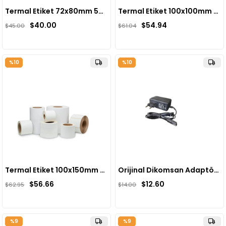
Termal Etiket 72x80mm 500 lü sarım(10 adet)
Termal Etiket 100x100mm 500 lü sarım(10 adet)
$40.00
$54.94
$45.00
$61.04
%10
%10
Termal Etiket 100x150mm 350 li sarım(10 adet)
Orijinal Dikomsan Adaptörü
$56.66
$12.60
$62.95
$14.00
%9
%9