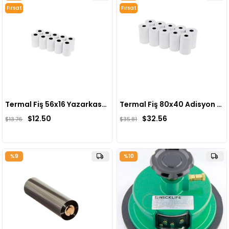
Fırsat
Fırsat
Ürünü
Ürünü
Termal Fiş 56x16 Yazarkasa Pos Rulosu ( 5 Paket)
Termal Fiş 80x40 Adisyon Yazıcı Rulosu ( 5 Paket)
$12.50
$32.56
$13.76
$35.81
%9
%10