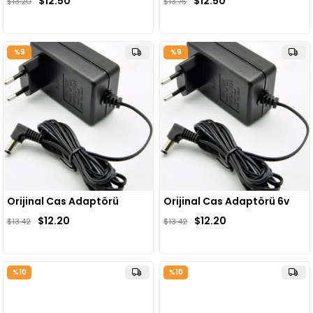
$12.50
$12.50
$13.20
$13.75
%9
%9
Orijinal Cas Adaptörü
Orijinal Cas Adaptörü 6v
$12.20
$12.20
$13.42
$13.42
%10
%10