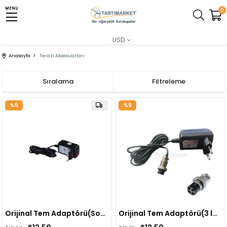
MENU
MENU
0
USD
Anasayfa
Terazi Aksesuarları
Sıralama
Filtreleme
%5
%9
Orijinal Tem Adaptörü(Sony Jacklı)
Orijinal Tem Adaptörü(3 lü Soket)