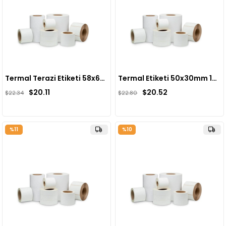
Termal Terazi Etiketi 58x60mm 500 lü sarım(10 adet)
Termal Etiketi 50x30mm 1000 li sarım(10 adet)
$20.11
$20.52
$22.34
$22.80
%11
%10