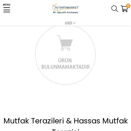
MENU
MENU
0
USD
Mutfak Terazileri & Hassas Mutfak