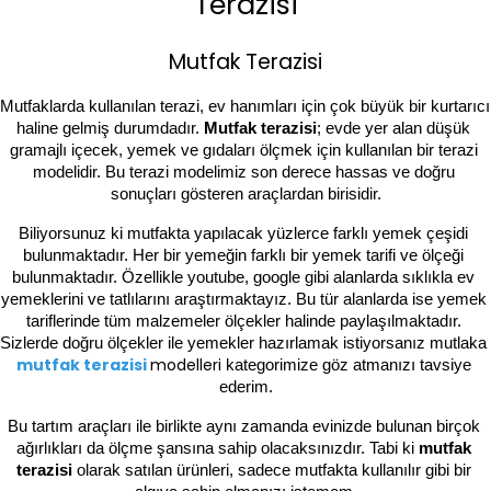
Terazisi
Mutfak Terazisi
Mutfaklarda kullanılan 
terazi
, ev hanımları için çok büyük bir kurtarıcı 
haline gelmiş durumdadır. 
Mutfak terazisi
; evde yer alan düşük 
gramajlı içecek, yemek ve gıdaları ölçmek için kullanılan bir terazi 
modelidir. Bu terazi modelimiz son derece hassas ve doğru 
sonuçları gösteren araçlardan birisidir.
Biliyorsunuz ki mutfakta yapılacak yüzlerce farklı yemek çeşidi 
bulunmaktadır. Her bir yemeğin farklı bir yemek tarifi ve ölçeği 
bulunmaktadır. Özellikle youtube, google gibi alanlarda sıklıkla ev 
yemeklerini ve tatlılarını araştırmaktayız. Bu tür alanlarda ise yemek 
tariflerinde tüm malzemeler ölçekler halinde paylaşılmaktadır. 
Sizlerde doğru ölçekler ile yemekler hazırlamak istiyorsanız mutlaka
mutfak terazisi
modelleri
 kategorimize göz atmanızı tavsiye 
ederim.
Bu tartım araçları ile birlikte aynı zamanda evinizde bulunan birçok 
ağırlıkları da ölçme şansına sahip olacaksınızdır. Tabi ki 
mutfak 
terazisi 
olarak satılan ürünleri, sadece mutfakta kullanılır gibi bir 