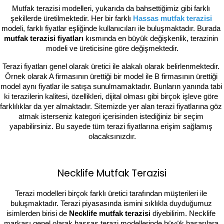
Mutfak terazisi modelleri, yukarıda da bahsettiğimiz gibi farklı 
şekillerde üretilmektedir. Her bir farklı 
Hassas mutfak terazisi
modeli, farklı fiyatlar eşliğinde kullanıcıları ile buluşmaktadır. Burada 
mutfak terazisi fiyatları 
kısmında en büyük değişkenlik, terazinin 
modeli ve üreticisine göre değişmektedir.
Terazi fiyatları genel olarak üretici ile alakalı olarak belirlenmektedir. 
Örnek olarak A firmasının ürettiği bir model ile B firmasının ürettiği 
model aynı fiyatlar ile satışa sunulmamaktadır. Bunların yanında tabi 
ki terazilerin kalitesi, özellikleri, dijital olması gibi birçok işleve göre 
farklılıklar da yer almaktadır. Sitemizde yer alan terazi fiyatlarına göz 
atmak isterseniz kategori içerisinden istediğiniz bir seçim 
yapabilirsiniz. Bu sayede tüm terazi fiyatlarına erişim sağlamış 
olacaksınızdır.
Necklife Mutfak Terazisi
Terazi modelleri birçok farklı üretici tarafından müşterileri ile 
buluşmaktadır. Terazi piyasasında ismini sıklıkla duyduğumuz 
isimlerden birisi de 
Necklife mutfak terazisi 
diyebilirim. Necklife 
markası genel olarak hassas terazi modellerinde büyük başarılara 