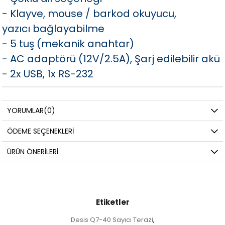
- Klayve, mouse / barkod okuyucu,
yazıcı bağlayabilme
- 5 tuş (mekanik anahtar)
- AC adaptörü (12V/2.5A), Şarj edilebilir akü
- 2x USB, 1x RS-232
YORUMLAR
(0)
ÖDEME SEÇENEKLERI
ÜRÜN ÖNERILERI
Etiketler
Desis Q7-40 Sayıcı Terazi
,