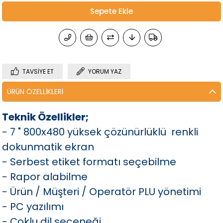
TAVSIYE ET
YORUM YAZ
ÜRÜN ÖZELLIKLERI
Teknik Özellikler;
- 7 " 800x480 yüksek çözünürlüklü renkli
dokunmatik ekran
- Serbest etiket formatı seçebilme
- Rapor alabilme
- Ürün / Müşteri / Operatör PLU yönetimi
- PC yazılımı
- Çoklu dil seçeneği