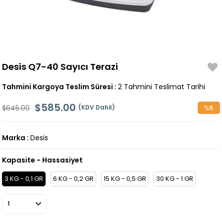
Desis Q7-40 Sayıcı Terazi
Tahmini Kargoya Teslim Süresi
:
2 Tahmini Teslimat Tarihi
$585.00
$645.00
(KDV Dahil)
%
9
İndirim
Marka
:
Desis
Kapasite - Hassasiyet
3 KG - 0,1 GR
6 KG - 0,2 GR
15 KG - 0,5 GR
30 KG - 1 GR