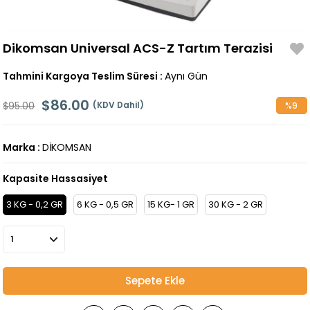
Dikomsan Universal ACS-Z Tartım Terazisi
Tahmini Kargoya Teslim Süresi
:
Aynı Gün
$86.00
$95.00
(KDV Dahil)
%
9
İndirim
Marka
:
DİKOMSAN
Kapasite Hassasiyet
3 KG - 0,2 GR
6 KG - 0,5 GR
15 KG- 1 GR
30 KG - 2 GR