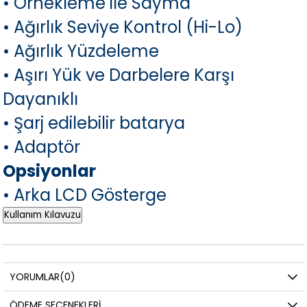
•
Örnekleme ile Sayma
•
Ağırlık Seviye Kontrol (Hi-Lo)
•
Ağırlık Yüzdeleme
•
Aşırı Yük ve Darbelere Karşı
Dayanıklı
• Şarj edilebilir batarya
• Adaptör
Opsiyonlar
• Arka LCD Gösterge
Kullanım Kılavuzu
YORUMLAR
(0)
ÖDEME SEÇENEKLERI