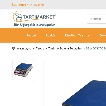
Güvenli Alışveriş!
Terazi
Baskül
Medikal Tartılar
Gıda
Anasayfa
Terazi
Tartım-Sayım Terazileri
SSWOCK TCS-B