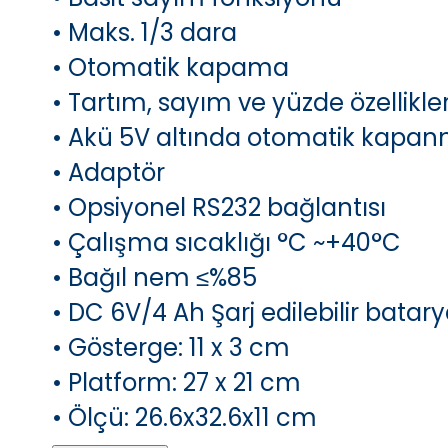
• Maks. 1/3 dara
• Otomatik kapama
• Tartım, sayım ve yüzde özellikler
• Akü 5V altında otomatik kapa
• Adaptör
• Opsiyonel RS232 bağlantısı
• Çalışma sıcaklığı °C ~+40°C
• Bağıl nem ≤%85
• DC 6V/4 Ah Şarj edilebilir batar
• Gösterge: 11 x 3 cm
• Platform: 27
x 21
cm
• Ölçü: 26.6x32.6x11 cm