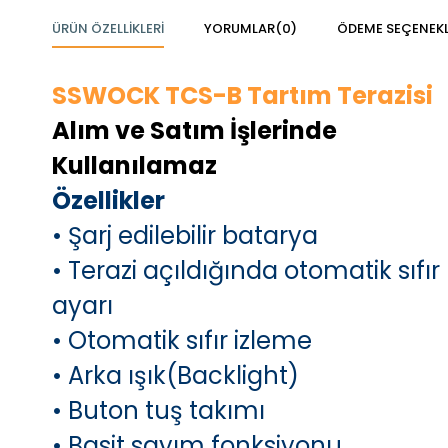
ÜRÜN ÖZELLIKLERI
YORUMLAR
(0)
ÖDEME SEÇENEKL
SSWOCK TCS-B Tartım Terazisi
Alım ve Satım İşlerinde
Kullanılamaz
Özellikler
• Şarj edilebilir batarya
• Terazi açıldığında otomatik sıfır
ayarı
• Otomatik sıfır izleme
• Arka ışık(Backlight)
• Buton tuş takımı
• Basit sayım fonksiyonu