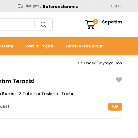
İletişim /
USD
Referanslarımız
Sepetim
0
istemi
Vakum Poşeti
Terazi Aksesuarları
< < Önceki Sayfaya Dön
tım Terazisi
 Süresi
:
2 Tahmini Teslimat Tarihi
ahil)
%
16
İndirim