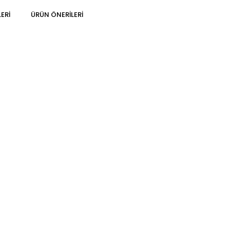
ERI
ÜRÜN ÖNERILERI