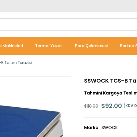
 Makineleri
Termal Yazıcı
Para Çekmecesi
Barkod S
 Tartım Terazisi
SSWOCK TCS-B Tar
Tahmini Kargoya Teslim
$92.00
$110.00
(KDV D
Marka
:
SWOCK