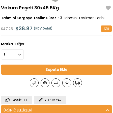
Vakum Poşeti 30x45 5Kg
Tahmini Kargoya Teslim Süresi
:
3 Tahmini Teslimat Tarihi
$38.87
$47.28
(KDV Dahil)
%
18
İndirim
Marka
:
Diğer
TAVSIYE ET
YORUM YAZ
ÜRÜN ÖZELLIKLERI