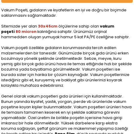
Vakum Poşeti, gıdaların ve kıyafetlerin en iyi ve doğru bir biçimde
saklanmasını sağlamaktadır.
Sitemizde yer alan
30x45cm
ölçülerine sahip olan
vakum
poşeti
80 micron
kalınlığına sahiptir. Ürünümüz orijinal
hammedden oluşan yumuşak hamur 5 kat PA/PE özellğine sahiptir.
Vakum poşeti özellikle gıdaların korunmasında tercih edilen
malzemelerden bir tanesidir. Günümüzde birçok gıda ürünü erken
bozulmaya yönelik şeklinde üretilmektedir. Sebze, meyve, kuru
yemiş gibi birçok gıda ürünü hava ile temas ettiğinde hızlı bir şekilde
bozulma yada bayatlama görülmektedir. Vakum poşetleri ise
burada sizler için harika bir çözüm kaynağıdır. Vakum poşetlerinize
istediğiniz gibi et, kuruyemiş ve bakliyat gibi ürünlerinizi koyarak
kolaylıkla muhafaza edebilirsiniz.
Genel olarak vakum poşetleri gıda ürünleri için kullanılmaktadır.
Bunun yanında kıyafet, yastık, yorgan, perde vb ürünleride vakum
poşetine koyan kişiler bulunmaktadır. Vakum poşetleri ürünleri hava
ile temasını tamamen keserek en iyi şekilde saklama görevini
yapmaktadır. Özel üretim ile birlikte poşetin içerisine hava girişi
imkansız bir hale dönmektedir. Yüksek darbelere karşı ekstra
koruma sağlayan, şeffaf görünüm ve mükemmel yapışma özelliği
ile tercih edilen bir üründür.
Pape film
, düşük seviyede pusluluk