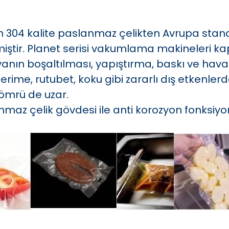
04 kalite paslanmaz çelikten Avrupa stand
miştir. Planet serisi vakumlama makineleri k
anın boşaltılması, yapıştırma, baskı ve havan
rime, rutubet, koku gibi zararlı dış etkenler
ömrü de uzar.
az çelik gövdesi ile anti korozyon fonksiyon