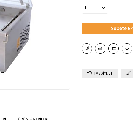
TAVSIYE ET
ERI
ÜRÜN ÖNERILERI