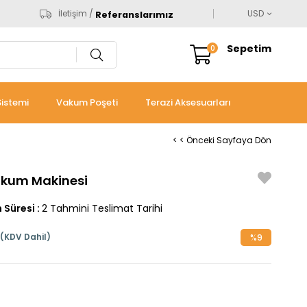
İletişim /
USD
Referanslarımız
Sepetim
0
istemi
Vakum Poşeti
Terazi Aksesuarları
< < Önceki Sayfaya Dön
akum Makinesi
 Süresi
:
2 Tahmini Teslimat Tarihi
(KDV Dahil)
%
9
İndirim