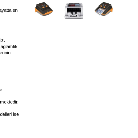
yatta en 
En İyi Kağıt Para Dedektörü Modelleri [2022]
z. 
ağlamlık 
rinin 
e 
mektedir. 
edilmektedir. Genel olarak sağlamlık konusu, laboratuvar alanlarında en önemli konulardan birisidir. Bu bağlamda diğer bir ürün modelleri ise 