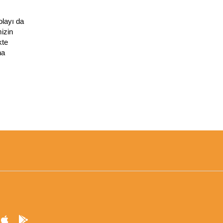
layı da 
zin 
te 
a 