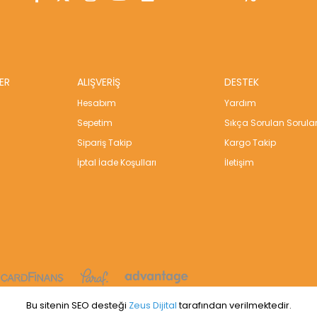
ER
ALIŞVERİŞ
DESTEK
Hesabım
Yardım
Sepetim
Sıkça Sorulan Sorula
Sipariş Takip
Kargo Takip
İptal İade Koşulları
İletişim
Bu sitenin SEO desteği
Zeus Dijital
tarafından verilmektedir.