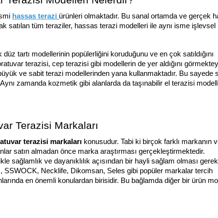
 Terazisi Modelleri Nelerdir?
ismi 
hassas terazi
ürünleri olmaktadır. Bu sanal ortamda ve gerçek ha
ak satılan tüm teraziler, hassas terazi modelleri ile aynı isme işlevsel 
düz tartı modellerinin popülerliğini koruduğunu ve en çok satıldığını 
ratuvar terazisi, cep terazisi gibi modellerin de yer aldığını görmekteyi
 büyük ve sabit terazi modellerinden yana kullanmaktadır. Bu sayede s
Aynı zamanda kozmetik gibi alanlarda da taşınabilir el terazisi modelle
ar Terazisi Markaları
atuvar terazisi markaları 
konusudur. Tabi ki birçok farklı markanın v
nlar satın almadan önce marka araştırması gerçekleştirmektedir. 
ikle sağlamlık ve dayanıklılık açısından bir hayli sağlam olması gerek
, SSWOCK, Necklife, Dikomsan, Seles gibi popüler markalar tercih 