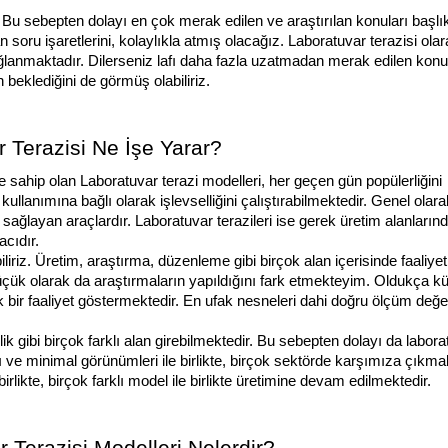
 Bu sebepten dolayı en çok merak edilen ve araştırılan konuları başlıkl
 soru işaretlerini, kolaylıkla atmış olacağız. Laboratuvar terazisi olar
sağlanmaktadır. Dilerseniz lafı daha fazla uzatmadan merak edilen konu 
n beklediğini de görmüş olabiliriz. 
 Terazisi Ne İşe Yarar?
ere sahip olan Laboratuvar terazi modelleri, her geçen gün popülerliğini 
ullanımına bağlı olarak işlevselliğini çalıştırabilmektedir. Genel olarak
ğlayan araçlardır. Laboratuvar terazileri ise gerek üretim alanlarınd
cıdır. 
iriz. Üretim, araştırma, düzenleme gibi birçok alan içerisinde faaliyetle
üçük
olarak da araştırmaların yapıldığını fark etmekteyim. Oldukça kü
k bir faaliyet göstermektedir. En ufak nesneleri dahi doğru ölçüm değerle
k gibi birçok farklı alan girebilmektedir. Bu sebepten dolayı da laborat
rı ve minimal görünümleri ile birlikte, birçok sektörde karşımıza çıkmak
irlikte, birçok farklı model ile birlikte üretimine devam edilmektedir. 