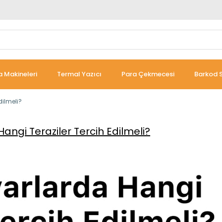
 Makineleri
Termal Yazıcı
Para Çekmecesi
Barkod S
dilmeli?
angi Teraziler Tercih Edilmeli?