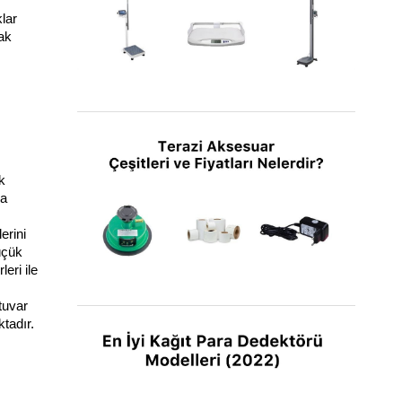
ar 
ak 
Boy ve Kilo Ölçer Baskül Modelleri Hakkında
Detaylar
 
a 
rini 
çük 
ri ile 
Terazi Aksesuar Çeşitleri ve Fiyatları Nelerdir?
uvar 
tadır. 