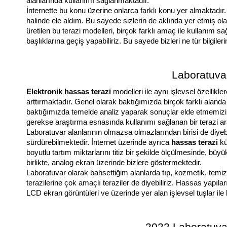
alanlarında kullanımı sağlanmaktadır. 
İnternette bu konu üzerine onlarca farklı konu yer almaktadır.
halinde ele aldım. Bu sayede sizlerin de aklında yer etmiş olan
üretilen bu terazi modelleri, birçok farklı amaç ile kullanım 
başlıklarına geçiş yapabiliriz. Bu sayede bizleri ne tür bilgileri
Laboratuvar
Elektronik hassas terazi 
modelleri ile aynı işlevsel özellikl
arttırmaktadır. Genel olarak baktığımızda birçok farklı alanda k
baktığımızda temelde analiz yaparak sonuçlar elde etmemizi sa
gerekse araştırma esnasında kullanımı sağlanan bir terazi ara
Laboratuvar alanlarının olmazsa olmazlarından birisi de diyebil
sürdürebilmektedir. İnternet üzerinde ayrıca 
hassas terazi 
k
boyutlu tartım miktarlarını titiz bir şekilde ölçülmesinde, büyü
birlikte, analog ekran üzerinde bizlere göstermektedir. 
Laboratuvar olarak bahsettiğim alanlarda tıp, kozmetik, temizli
terazilerine çok amaçlı teraziler de diyebiliriz. Hassas yapıla
LCD ekran görüntüleri ve üzerinde yer alan işlevsel tuşlar ile b