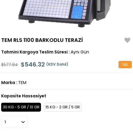
TEM RLS 1100 BARKODLU TERAZİ
Tahmini Kargoya Teslim Süresi
:
Aynı Gün
$546.32
$577.84
(KDV Dahil)
%
5
İndirim
Marka
:
TEM
Kapasite Hassasiyet
30 KG - 5 GR / 10 GR
15 KG - 2 GR / 5 GR